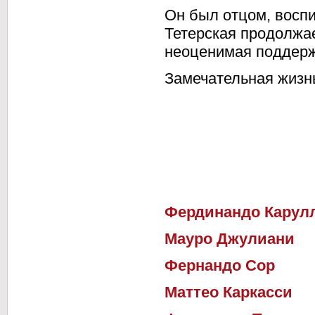
Он был отцом, воспи
Тетерская продолжае
неоценимая поддерж
Замечательная жизнь
Фердинандо Карул
Мауро Джулиани
Фернандо Сор
Маттео Каркасси