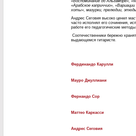
«Воспоминание об Альгамбре», «
«Арабское каприччио», «Вариации
хоты», мазурки, прелюдии, этюды
Андрес Сеговия высоко ценил маст
часто исполнял его сочинения, ис
работе его педагогические методы
Соотечественники бережно хранят
выдающемся гитаристе.
Фердинандо Карулли
Мауро Джуллиани
Фернандо Сор
Маттео Каркасси
Андрес Сеговия