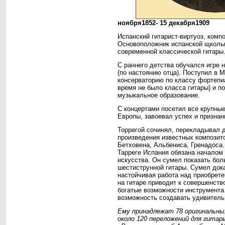
ноября1852- 15 декабря1909
Испанский гитарист-виртуоз, компо
Основоположник испанской щколы 
современной классической гитары
С раннего детства обучался игре 
(по настоянию отца). Поступил в
консерваторию по классу фортепиа
время не было класса гитары) и п
музыкальное образование.
С концертами посетил все крупные
Европы, завоевал успех и признан
Торрегой сочинял, перекладывал 
произведения известных композит
Бетховена, Альбениса, Гренадоса
Тарреге Испания обязана началом
искусства. Он сумел показать бо
шестиструнной гитары. Сумел дока
настойчивая работа над приобрет
на гитаре приводит к совершенств
богатые возможности инструмент
возможность создавать удивитель
Ему принадлежат 78 оригинальны
около 120 переложений для гитар