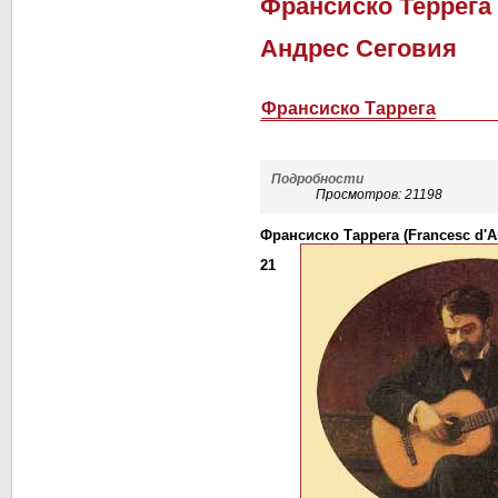
Франсиско Террега
Андрес Сеговия
Франсиско Таррега
Подробности
Просмотров: 21198
Франсиско Таррега (
Francesc d'A
21