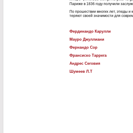
Париже в 1836 году получили заслу
По прошествии многих лет, этюды и 
теряют своей значимости для соврем
Фердинандо Карулли
Мауро Джуллиани
Фернандо Сор
Франсиско Таррега
Андрес Сеговия
Шумеев Л.Т