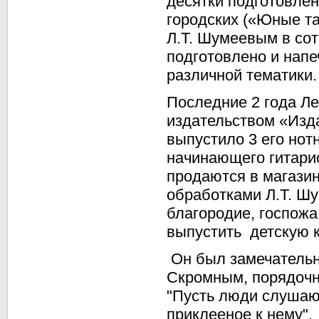
десятки подготовлен
городских («Юные та
Л.Т. Шумеевым в со
подготовлено и напе
различной тематики.
Последние 2 года Ле
издательством «Изд
выпустило 3 его нот
начинающего гитарис
продаются в магазин
обработками Л.Т. Ш
благородие, госпожа
выпустить детскую к
Он был замечательн
Скромным, порядочн
"Пусть люди слушаю
приклееное к нему".