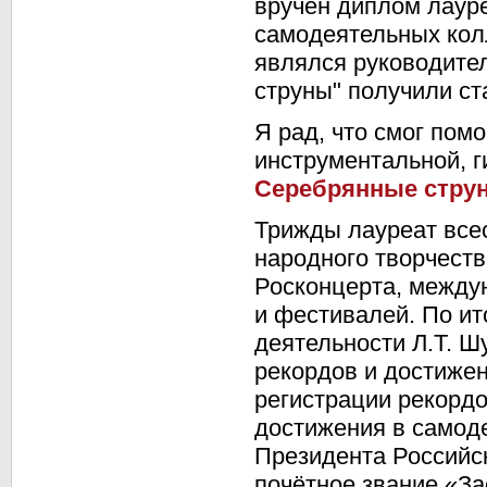
вручен диплом лаур
самодеятельных колл
являлся руководите
струны" получили ст
Я рад, что смог пом
инструментальной, 
Серебрянные стру
Трижды лауреат все
народного творчеств
Росконцерта, между
и фестивалей. По ит
деятельности Л.Т. Ш
рекордов и достижен
регистрации рекорд
достижения в самоде
Президента Российс
почётное звание «За