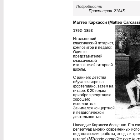
Подробности
Просмотров: 21845
Маттео Каркасси (Matteo Carcassi
1792- 1853
Итальянский
классический гитарист,
композитор и педагог.
Один из
представителей
классической
итальянской гитарной
школы.
С раннего детства
обучался игре на
фортепиано, затем на
гитаре. К 20 годам
приобрел репутацию
хорошего
исполнителя.
Занимался концертной
и педагогической
деятельностью.
Наследие Каркасси бесценно. Его со
репертуар многих современных испо
педагогические работы, этюды и тре
M?thode compl?te pour la gu
гитаре" (